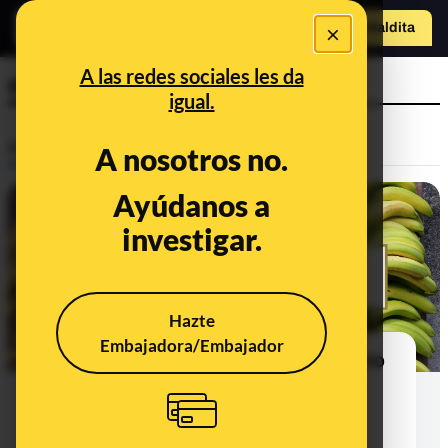
×
Hazte Maldit
a
Abrir menú
A las redes sociales les da
etileno
igual.
Prebunking
A nosotros no.
Ayúdanos a
investigar.
Hazte
Embajadora/Embajador
El truco de cubrir el rabito del plátano
con plástico para que no se ponga
negro: no hay evidencias de que
funcione