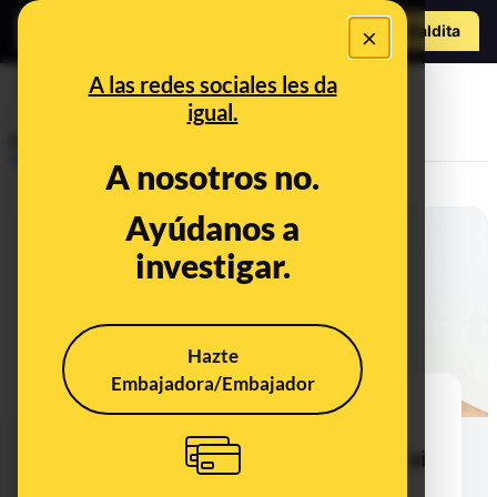
Hazte Maldit
×
a
Abrir menú
A las redes sociales les da
esterilización
igual.
Prebunking
A nosotros no.
Ayúdanos a
investigar.
Hazte
Embajadora/Embajador
La leche, ¿dentro o fuera de la
nevera? Depende del tipo de
tratamiento que ha recibido y de si
el envase está abierto o cerrado