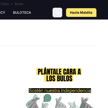
 Elías
•
Bulos
ICY
BULOTECA
Hazte Maldit
a