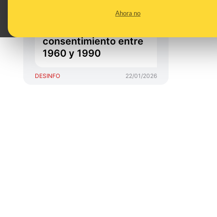
esterilizó a miles de
Ahora no
mujeres y niñas
groenlandesas sin su
consentimiento entre
1960 y 1990
DESINFO
22/01/2026