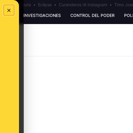
a
•
Bulos Ceuta
•
Eclipse
•
Curanderos IA Instagram
•
Timo José
×
UNKING
INVESTIGACIONES
CONTROL DEL PODER
POL