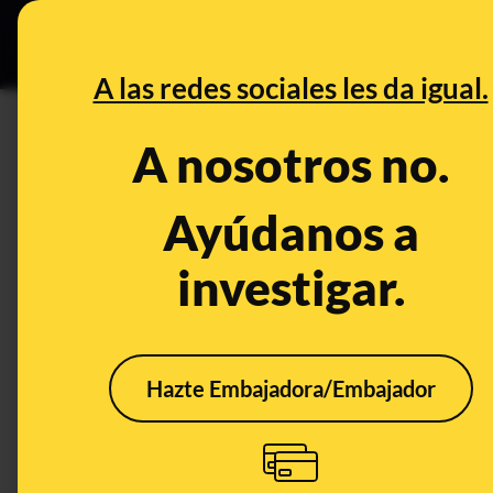
Especial Ceut
DESINFO
PREB
A las redes sociales les da igual.
esterilización
A nosotros no.
Desinfo
Ayúdanos a
investigar.
CONTEXTO
Hazte Embajadora/Embajador
Qué sabemos sobre
que Dinamarca