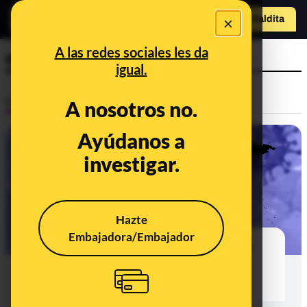
×
Hazte Maldit
a
Abrir menú
A las redes sociales les da
erratas
igual.
Control del poder
A nosotros no.
Ayúdanos a
investigar.
Hazte
Embajadora/Embajador
España es el país que ha eliminado
más casos de coronavirus de sus
estadísticas según la OMS