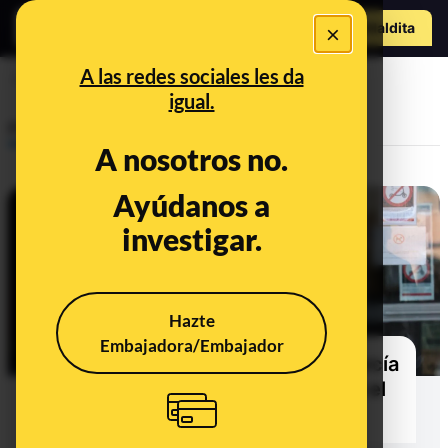
Hazte Maldit
×
a
Abrir menú
A las redes sociales les da
El Mundo
igual.
Prebunking
A nosotros no.
Ayúdanos a
investigar.
Hazte
Embajadora/Embajador
De MAR y González Amador a García
Ortiz: cronología del caso contra el
fiscal general del Estado