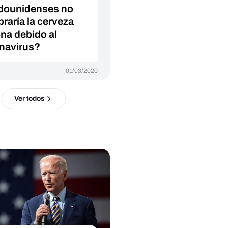
dounidenses no
raría la cerveza
na debido al
navirus?
01/03/2020
Ver todos