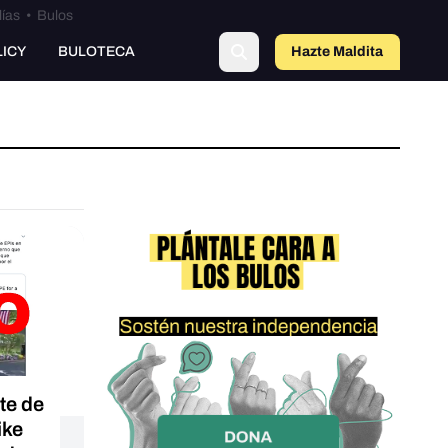
lías
•
Bulos
LICY
BULOTECA
Hazte Maldit
a
te de
ike