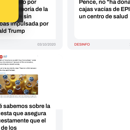
és del voto por
Pence, no "ha don
o: una teoría de la
cajas vacías de EPI
piración sin
un centro de salud
bas impulsada por
ld Trump
03/10/2020
DESINFO
 sabemos sobre la
esta que asegura
estamente que el
de los