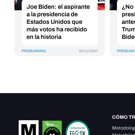
Joe Biden: el aspirante
¿No 
a la presidencia de
pres
Estados Unidos que
ante
más votos ha recibido
Trum
en la historia
Bide
PREBUNKING
05/11/2020
PREBUNK
CÓMO T
Metodolog