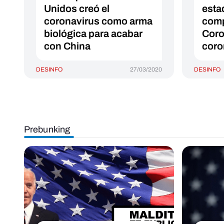
Unidos creó el
esta
coronavirus como arma
comp
biológica para acabar
Coro
con China
coro
DESINFO
27/03/2020
DESINFO
Prebunking