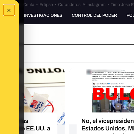
euta
•
Bulos Ceuta
•
Eclipse
•
Curanderos IA Instagram
•
Timo José E
×
UNKING
INVESTIGACIONES
CONTROL DEL PODER
PO
aude en las
No, el vicepresiden
ciones de EE.UU. a
Estados Unidos, M