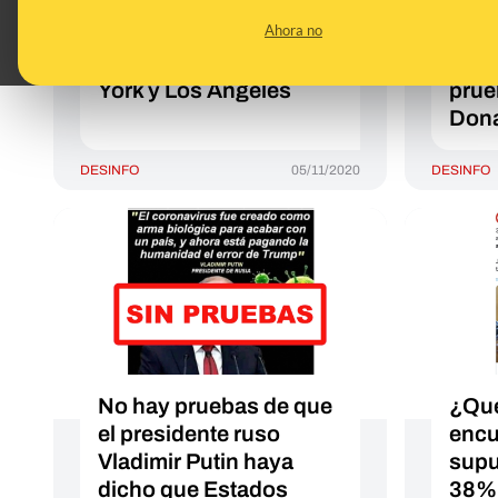
miles de niños
trav
Ahora no
rescatados de túneles
corre
subterráneos en Nueva
cons
York y Los Ángeles
prue
Dona
DESINFO
05/11/2020
DESINFO
No hay pruebas de que
¿Qué
el presidente ruso
encu
Vladimir Putin haya
supu
dicho que Estados
38% 