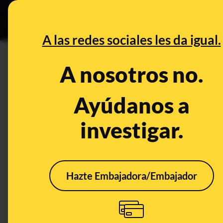
Especial C
DESINFO
PREB
A las redes sociales les da igual.
EE.UU.
A nosotros no.
Desinfo
Ayúdanos a
investigar.
Hazte Embajadora/Embajador
Cuidado con la teoría
El fr
conspiratoria sobre
elec