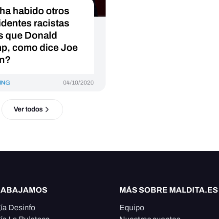
ha habido otros
identes racistas
s que Donald
p, como dice Joe
n?
ING
04/10/2020
Ver todos
RABAJAMOS
MÁS SOBRE MALDITA.ES
ía Desinfo
Equipo