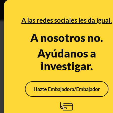
Grupos Ceuta
•
DESINFO
PREB
A las redes sociales les da igual.
edulcorante artificial
A nosotros no.
Prebunking
Ayúdanos a
investigar.
Hazte Embajadora/Embajador
Moho en el queso azul,
Aspa
pizza en su plástico y
cánc