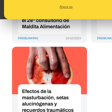
tres lácteos al día:
preg
Ahora no
Robles, Revenga,
Lurueña y Sánchez en
el 28º consultorio de
Maldita Alimentación
PREBUNKING
13/10/2023
PREBUNK
Efectos de la
masturbación, setas
alucinógenas y
recuerdos traumáticos