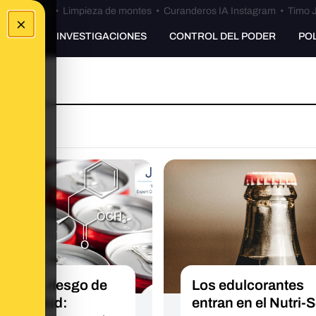
Bulos Ceuta
•
Limpieza de montes
•
Curanderos IA Instagram
•
Timo J
×
UNKING
INVESTIGACIONES
CONTROL DEL PODER
PO
rtamo, riesgo de
Los edulcorantes
er y salud:
entran en el Nutri-