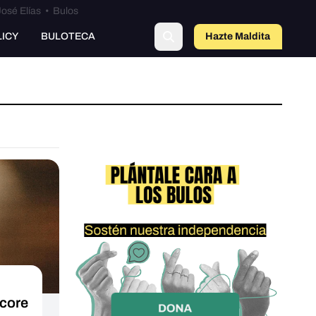
osé Elías
•
Bulos
LICY
BULOTECA
Hazte Maldit
a
Score