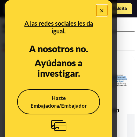
×
Hazte Maldit
a
Abrir menú
A las redes sociales les da
documentación confidencial
igual.
Desinfo
A nosotros no.
Ayúdanos a
investigar.
Hazte
Embajadora/Embajador
No, el Gobierno de Pedro Sánchez no
ha destinado 100.000 euros para
destruir la documentación
confidencial de un hospital de