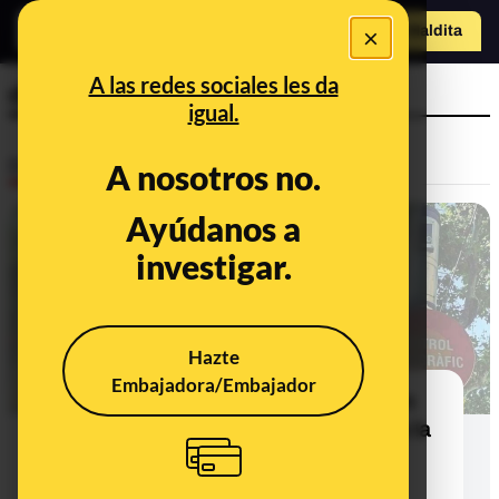
×
Hazte Maldit
a
Abrir menú
A las redes sociales les da
distanciamiento social
igual.
Desinfo
A nosotros no.
Ayúdanos a
investigar.
Hazte
Embajadora/Embajador
No, no se han instalado cámaras en
Barcelona y Valencia que "avisan a la
policía" si se incumple el
distanciamiento social