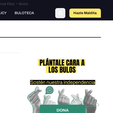
osé Elías
•
Bulos
LICY
BULOTECA
Hazte Maldit
a