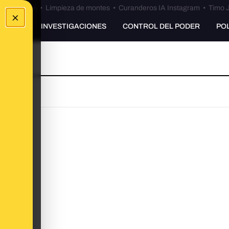
Bulos Ceuta
•
Limpieza de montes
•
Curanderos IA Instagram
•
Timo J
×
UNKING
INVESTIGACIONES
CONTROL DEL PODER
PO