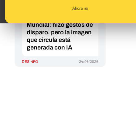
deportado tras su
Ahora no
celebración contra
Nueva Zelanda en el
Mundial: hizo gestos de
disparo, pero la imagen
que circula está
generada con IA
DESINFO
24/06/2026