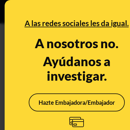
Grupos Ceuta
•
DESINFO
PREB
A las redes sociales les da igual.
disparos
A nosotros no.
Desinfo
Ayúdanos a
investigar.
FALSO
Hazte Embajadora/Embajador
No, Mohammad
Mohebbi no ha sido