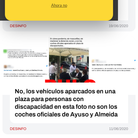
han mantenido la pureza antes del
Ahora no
matrimonio"?
DESINFO
19/06/2020
No, los vehículos aparcados en una
plaza para personas con
discapacidad en esta foto no son los
coches oficiales de Ayuso y Almeida
DESINFO
11/06/2020