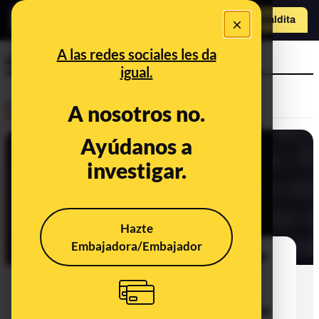
×
o
Hazte Maldit
a
Abrir menú
A las redes sociales les da
discapacitados
igual.
Desinfo
A nosotros no.
Ayúdanos a
investigar.
Hazte
Embajadora/Embajador
¿Qué sabemos de la supuesta frase
del prelado del Opus Dei Javier
Echevarría sobre las personas
discapacitadas y "los padres que no