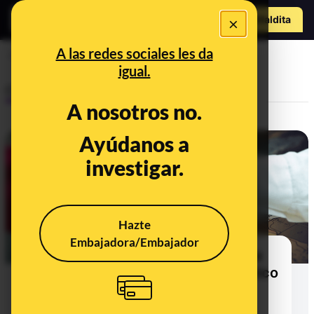
Hazte Maldit
×
a
Abrir menú
A las redes sociales les da
Diplomáticas
igual.
Control del poder
A nosotros no.
Ayúdanos a
investigar.
Hazte
Embajadora/Embajador
Las mujeres sólo representan una
cuarta parte del cuerpo diplomático
y encabezan una de cada cinco
embajadas