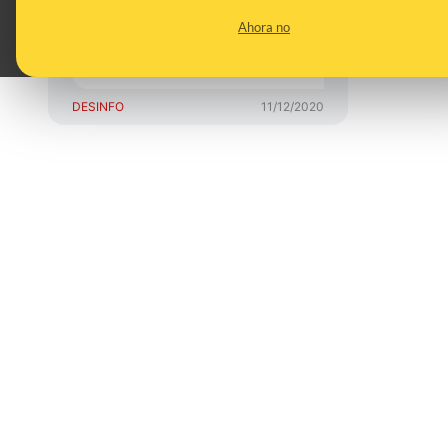
compres un décimo
Ahora no
de Lotería esta
Navidad
DESINFO
11/12/2020