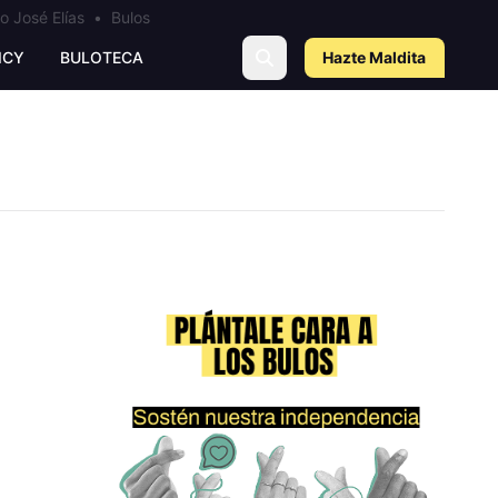
o José Elías
•
Bulos
ICY
BULOTECA
Hazte Maldit
a