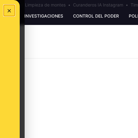
los Ceuta
•
Limpieza de montes
•
Curanderos IA Instagram
•
Tim
×
UNKING
INVESTIGACIONES
CONTROL DEL PODER
POL