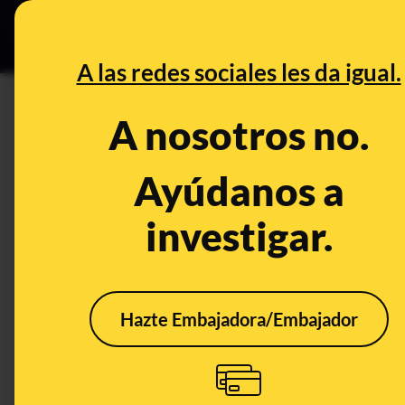
Grupos Ceuta
•
Bu
DESINFO
PREB
A las redes sociales les da igual.
décimo
A nosotros no.
Desinfo
Ayúdanos a
investigar.
Hazte Embajadora/Embajador
Cómo evitar que te la
cuelen cuando