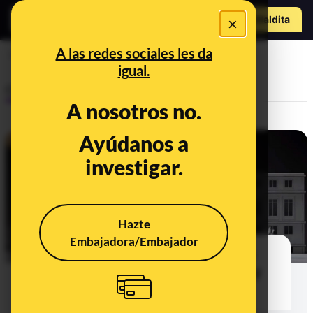
Hazte Maldit
×
a
Abrir menú
A las redes sociales les da
CSIC
igual.
Control del poder
A nosotros no.
Ayúdanos a
investigar.
Hazte
Embajadora/Embajador
El rodaje de 'La casa de papel' en
edificios públicos: cuánto costó y
dónde se grabó