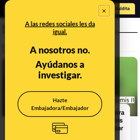
×
Hazte Maldit
a
Abrir menú
A las redes sociales les da
croma
igual.
Desinfo
A nosotros no.
Ayúdanos a
ALERTA
investigar.
Hazte
Embajadora/Embajador
Cuidado con esta imagen que muestra
a los astronautas de la misión Artemis
II en un croma: tiene indicios de haber
sido manipulada