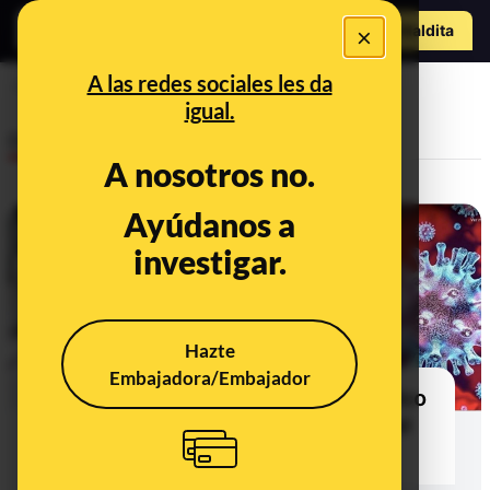
Hazte Maldit
×
a
Abrir menú
A las redes sociales les da
crado en laboratorio
igual.
Desinfo
A nosotros no.
Ayúdanos a
investigar.
Hazte
Embajadora/Embajador
No hay pruebas de que el científico
Yoshihiro Kawaoka haya creado el
coronavirus