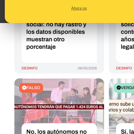
78% de los marroquíes
acce
Ahora no
que viven en España no
regu
cotizan a la seguridad
pens
social: no hay rastro y
solic
los datos disponibles
cont
muestran otro
años
porcentaje
legal
DESINFO
08/05/2026
DESINFO
FALSO
VERD
No, los autónomos no
Sí, 