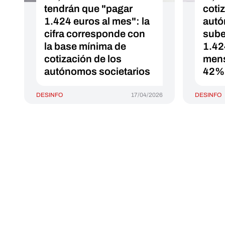
tendrán que "pagar
coti
1.424 euros al mes": la
autó
cifra corresponde con
sube
la base mínima de
1.42
cotización de los
mens
autónomos societarios
42%
DESINFO
17/04/2026
DESINFO