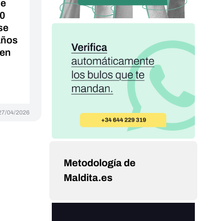
de
70
se
años
 en
27/04/2026
Metodología de
Maldita.es