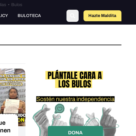
lías
•
Bulos
LICY
BULOTECA
Hazte Maldit
a
ue
enen