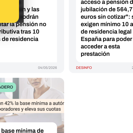
den a la
acceso a pensión 
larización y las
jubilación de 564,
iones: podrán
euros sin cotizar": 
itar la pensión no
exigen mínimo 10 
ributiva tras 10
de residencia legal
 de residencia
España para poder
acceder a esta
prestación
04/05/2026
DESINFO
ADERO
la base mínima de