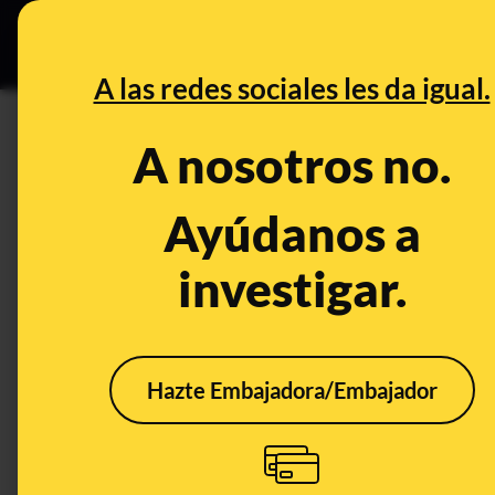
Especial C
DESINFO
PREB
A las redes sociales les da igual.
cotización
A nosotros no.
Desinfo
Ayúdanos a
investigar.
ALERTA
CONT
Hazte Embajadora/Embajador
Cuidado con la
Qué 
afirmación de que el
inmi