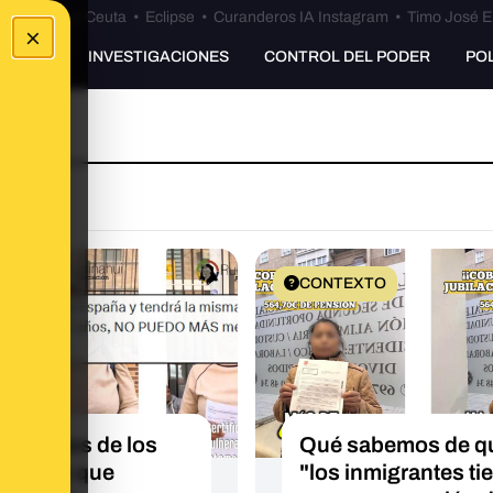
euta
•
Bulos Ceuta
•
Eclipse
•
Curanderos IA Instagram
•
Timo José E
×
UNKING
INVESTIGACIONES
CONTROL DEL PODER
PO
EXTO
CONTEXTO
sabemos de los
Qué sabemos de q
grantes que
"los inmigrantes ti