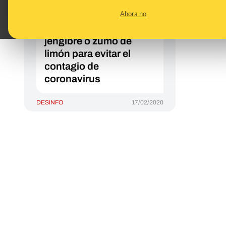
recomienda consumir
Ahora no
productos como
cloruro de magnesio,
jengibre o zumo de
limón para evitar el
contagio de
coronavirus
DESINFO
17/02/2020