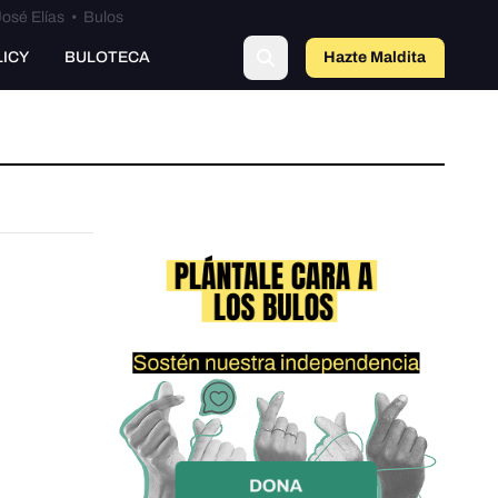
osé Elías
•
Bulos
LICY
BULOTECA
Hazte Maldit
a