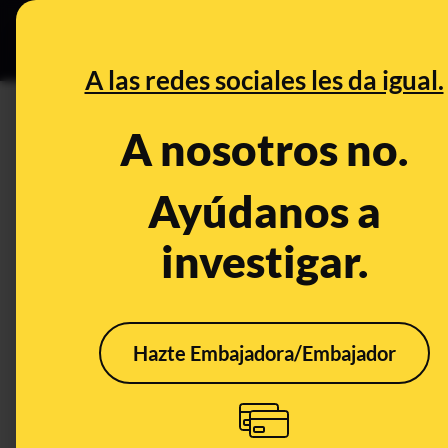
Grupos Ceuta
•
DESINFO
PREB
A las redes sociales les da igual.
cloruro de magnesio
A nosotros no.
Desinfo
Ayúdanos a
investigar.
Hazte Embajadora/Embajador
Las afirmaciones falsas
del vídeo en el que se