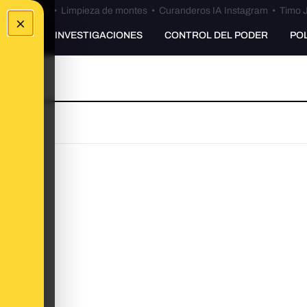
Bulos Ceuta
•
Limpieza de montes
•
Curanderos IA Instagram
•
Timo J
×
UNKING
INVESTIGACIONES
CONTROL DEL PODER
PO