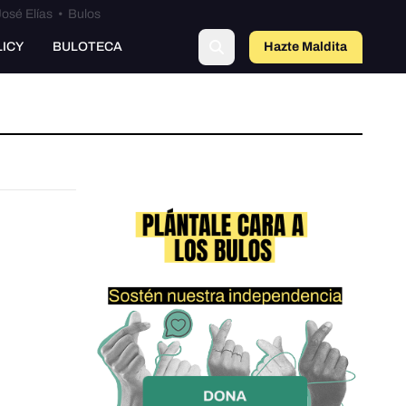
osé Elías
•
Bulos
LICY
BULOTECA
Hazte Maldit
a