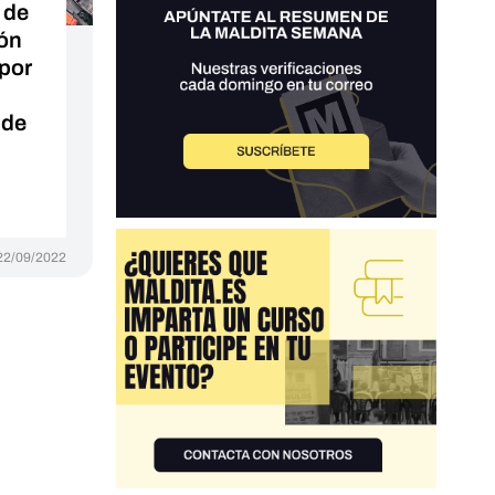
 de
ión
por
 de
22/09/2022