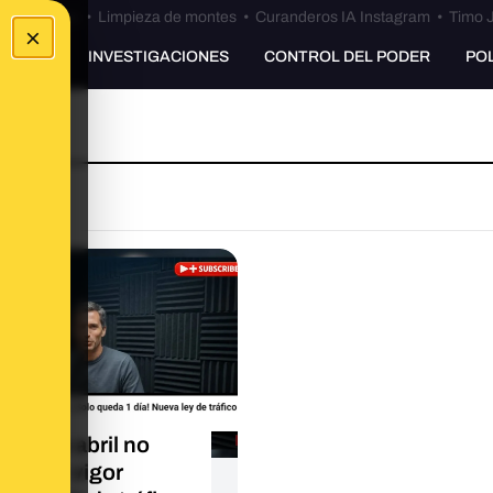
Bulos Ceuta
•
Limpieza de montes
•
Curanderos IA Instagram
•
Timo J
×
UNKING
INVESTIGACIONES
CONTROL DEL PODER
PO
O
l 13 de abril no
aron en vigor