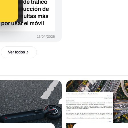
as leyes de tráfico
 una reducción de
cidad y multas más
 por usar el móvil
15/04/2026
Ver todos