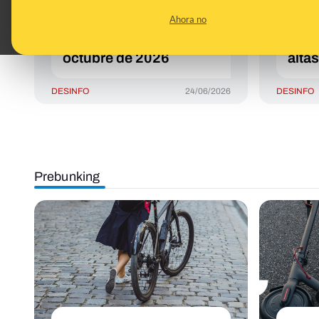
Conducción con
nuev
Ahora no
nuevas medidas que
como
entrarán en vigor el 1 de
velo
octubre de 2026
altas
DESINFO
24/06/2026
DESINFO
Prebunking