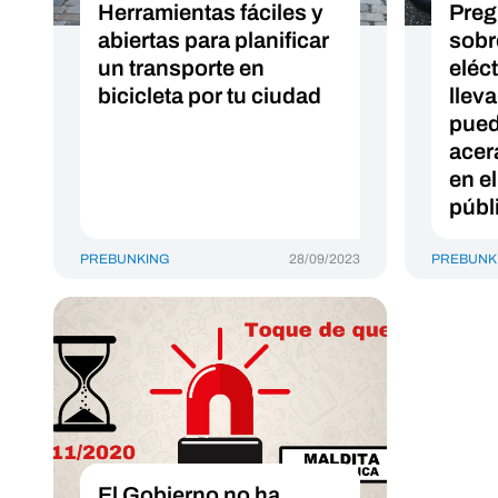
Herramientas fáciles y
Preg
abiertas para planificar
sobr
un transporte en
eléc
bicicleta por tu ciudad
llev
pued
acer
en e
públ
PREBUNKING
28/09/2023
PREBUNK
El Gobierno no ha