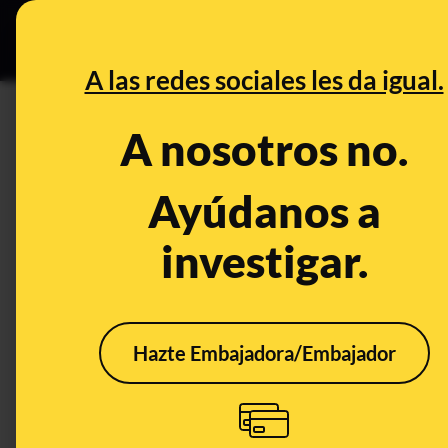
Grupos Ceuta
•
DESINFO
PREB
A las redes sociales les da igual.
circulación
A nosotros no.
Desinfo
Ayúdanos a
investigar.
VERDADERO
FALS
Hazte Embajadora/Embajador
Sí, se ha modificado el
No, e
Reglamento General de
entr