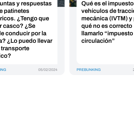
untas y respuestas
Qué es el impuesto
e patinetes
vehículos de tracc
tricos. ¿Tengo que
mecánica (IVTM) y 
ar casco? ¿Se
qué no es correcto
e conducir por la
llamarlo “impuesto
a? ¿Lo puedo llevar
circulación”
l transporte
ico?
ING
05/02/2024
PREBUNKING