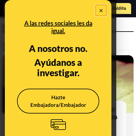
×
Hazte Maldit
a
Abrir menú
A las redes sociales les da
cigarros
igual.
Prebunking
A nosotros no.
Ayúdanos a
investigar.
Hazte
Embajadora/Embajador
Fumar aumenta las posibilidades de
contagio de coronavirus: las razones
para prohibir el tabaco en espacios
públicos