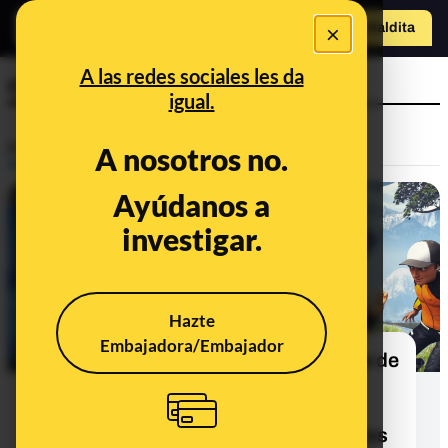
×
o
Hazte Maldit
Abrir menú
a
A las redes sociales les da
ciberacoso
igual.
Prebunking
A nosotros no.
Ayúdanos a
investigar.
Hazte
Embajadora/Embajador
Qué es Roblox, la plataforma online de
videojuegos donde los menores
pueden exponerse a contenido
sexual, acoso y contacto con adultos