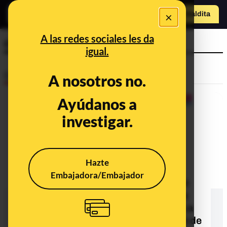
×
Hazte Maldit
a
Abrir menú
A las redes sociales les da
chocolate slim
igual.
Desinfo
A nosotros no.
Ayúdanos a
investigar.
Hazte
Embajadora/Embajador
No, Pilar Rubio no ha recomendado
tomar el batido Chocolate Slim para
adelgazar: es un timo que suplanta a
'Cosmopolitan' y que usa la imagen de