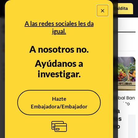
×
Hazte Maldit
a
Abrir menú
A las redes sociales les da
cero neto
igual.
Desinfo
A nosotros no.
Ayúdanos a
investigar.
Hazte
Embajadora/Embajador
No, el Foro Económico Mundial no ha
pedido prohibir el cultivo de alimentos
en casa para "luchar contra el cambio
climático"