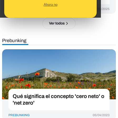
Ahora no
DESINFO
18/03/2025
Ver todos
Prebunking
Qué significa el concepto 'cero neto' o
'net zero'
PREBUNKING
05/04/2023