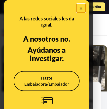
Hazte Maldit
×
a
Abrir menú
A las redes sociales les da
CDR Catalunya
igual.
Desinfo
A nosotros no.
Ayúdanos a
investigar.
Hazte
Embajadora/Embajador
No, este vídeo no son los CDR en
Cataluña, es una protesta en
Buenos Aires (Argentina) contra la
reforma de las pensiones en 2017