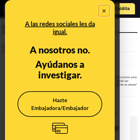
×
Hazte Maldit
a
Abrir menú
A las redes sociales les da
castigo
igual.
Desinfo
A nosotros no.
Ayúdanos a
investigar.
Hazte
Embajadora/Embajador
No, Susan George no ha dicho que
'los españoles son como ratas de
laboratorio' en relación a la crisis del
coronavirus: la frase sale de una