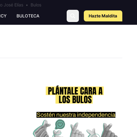
o José Elías
•
Bulos
ICY
BULOTECA
Hazte Maldit
a