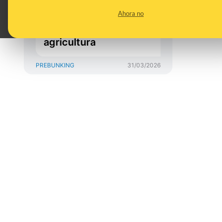
de Cantabria y el uso
Ahora no
del fuego en la
ganadería y la
agricultura
PREBUNKING
31/03/2026