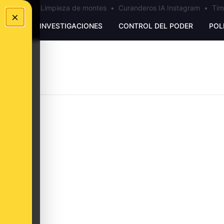
los Ceuta
•
Limpieza de montes
•
Curanderos IA Instagram
•
Tim
×
UNKING
INVESTIGACIONES
CONTROL DEL PODER
POL