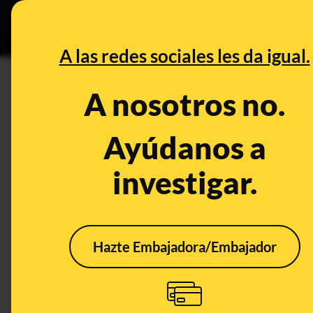
Grupos Ceuta
•
Bu
DESINFO
PREB
A las redes sociales les da igual.
Cantabria
A nosotros no.
Prebunking
Ayúdanos a
investigar.
Hazte Embajadora/Embajador
¿Por qué arde el norte
en invierno? El caso