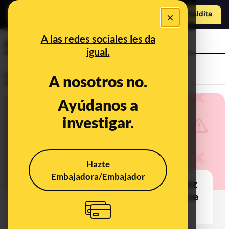
×
Hazte Maldit
a
Abrir menú
A las redes sociales les da
camisa
igual.
Desinfo
A nosotros no.
Ayúdanos a
investigar.
Hazte
Embajadora/Embajador
No, esta fotografía de Pedro Sánchez
y Serguéi Lavrov juntos no es real: se
trata de un montaje