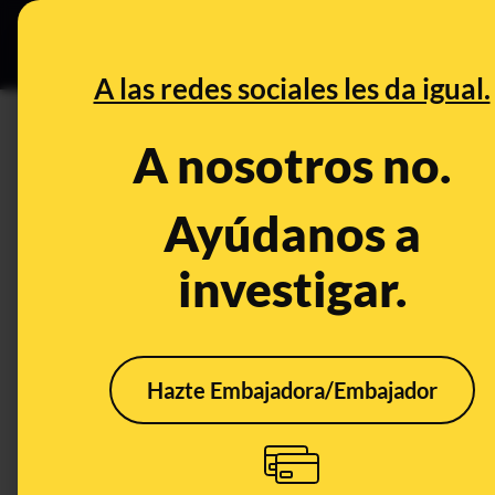
Especial C
DESINFO
PREB
A las redes sociales les da igual.
caja B
A nosotros no.
Desinfo
Ayúdanos a
investigar.
FALSO
Hazte Embajadora/Embajador
No, esta foto en la que
No, 
pone "M. Rajoy" en la
que 