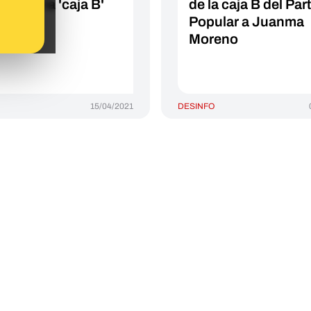
ado de la 'caja B'
de la caja B del Par
PP
Popular a Juanma
Moreno
15/04/2021
DESINFO