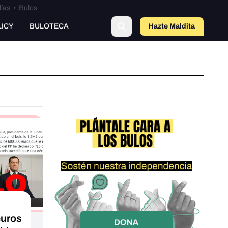
lías
•
Bulos
LICY
BULOTECA
Hazte Maldit
a
euros