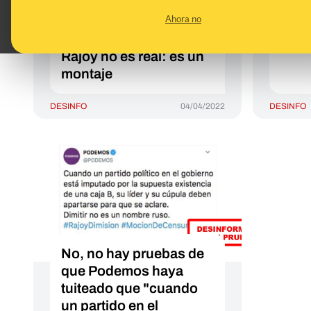
acreditación del
cobr
Ahora no
expresidente del
del 
Gobierno Mariano
Rajoy no es real: es un
montaje
DESINFO
04/04/2022
DESINFO
No, no hay pruebas de
que Podemos haya
tuiteado que "cuando
un partido en el