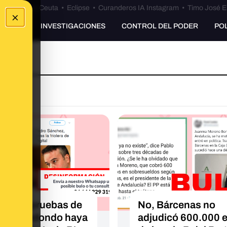
euta
•
Bulos Ceuta
•
Eclipse
•
Curanderos IA Instagram
•
Timo José E
×
UNKING
INVESTIGACIONES
CONTROL DEL PODER
PO
no hay pruebas de
No, Bárcenas no
Iván Redondo haya
adjudicó 600.000 