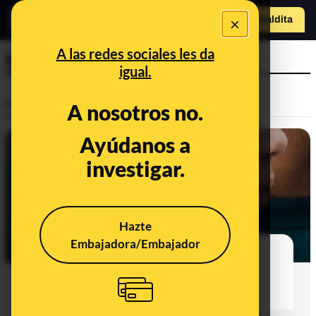
×
Hazte Maldit
a
Abrir menú
A las redes sociales les da
bruxismo
igual.
Prebunking
A nosotros no.
Ayúdanos a
investigar.
Hazte
Embajadora/Embajador
El bruxismo ya no es lo que era (e
incluso podría revelarse como un
aliado)