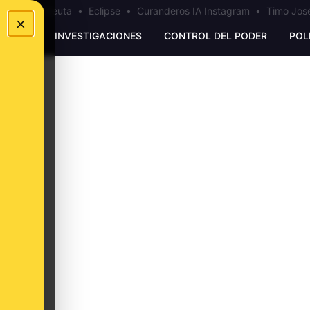
a
•
Bulos Ceuta
•
Eclipse
•
Curanderos IA Instagram
•
Timo José
×
UNKING
INVESTIGACIONES
CONTROL DEL PODER
POL