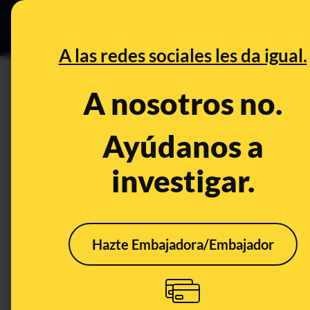
Especial Ceut
DESINFO
PREB
A las redes sociales les da igual.
boston
A nosotros no.
Desinfo
Ayúdanos a
investigar.
Hazte Embajadora/Embajador
No, Charles Lieber no
ha sido detenido ahora