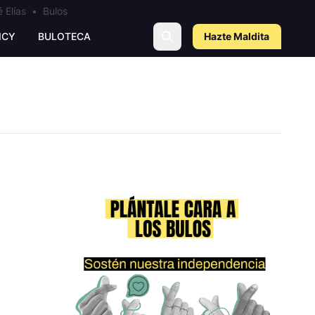
 Elías
•
Bulos
ICY
BULOTECA
Hazte Maldit
a