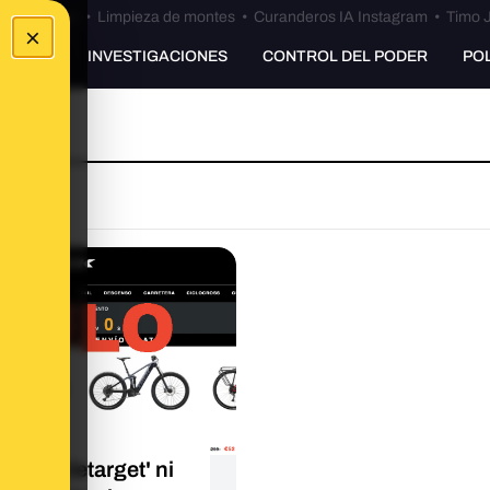
Bulos Ceuta
•
Limpieza de montes
•
Curanderos IA Instagram
•
Timo J
×
UNKING
INVESTIGACIONES
CONTROL DEL PODER
PO
ni
e.bicycletarget' ni