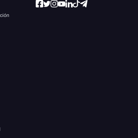
ación
l