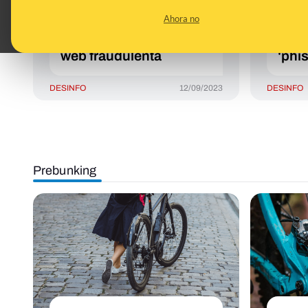
colocados en algunas
'es.
Ahora no
bicicletas de Bicimad
tiend
en Madrid: dirigen a una
bicic
web fraudulenta
'phi
DESINFO
12/09/2023
DESINFO
Prebunking