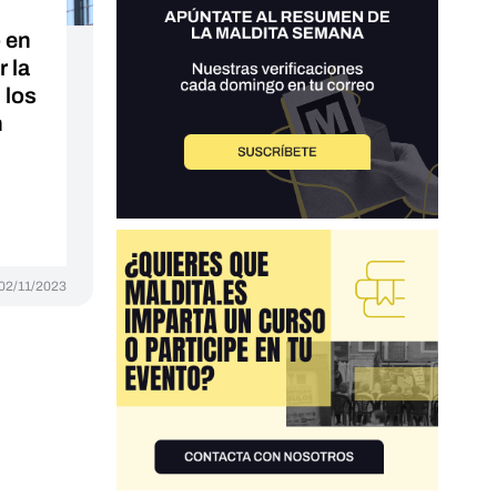
 en
 la
 los
n
02/11/2023