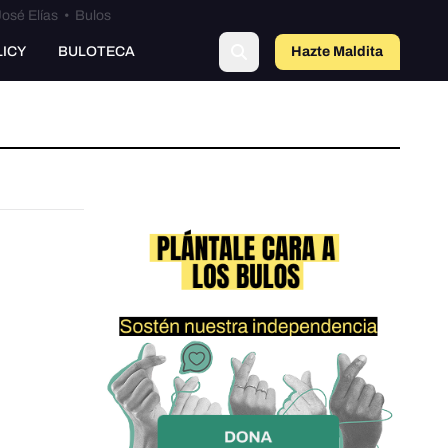
osé Elías
•
Bulos
LICY
BULOTECA
Hazte Maldit
a