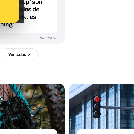
bicycleroop' son
as oficiales de
letas Trek: es
shing'
25/11/2020
Ver todos