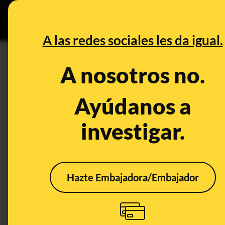
Grupos Ceuta
•
DESINFO
PREB
A las redes sociales les da igual.
bicis
A nosotros no.
Desinfo
Ayúdanos a
investigar.
Hazte Embajadora/Embajador
Cuidado con los
No, 
códigos QR falsos
'stor