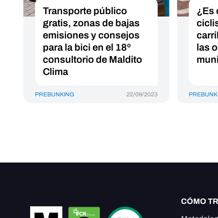
Transporte público
¿Es 
gratis, zonas de bajas
cicli
emisiones y consejos
carr
para la bici en el 18º
las 
consultorio de Maldito
muni
Clima
PREBUNKING
22/09/2023
PREBUNK
CÓMO T