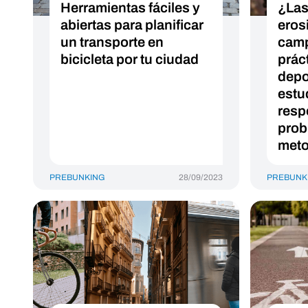
Herramientas fáciles y
¿Las
abiertas para planificar
eros
un transporte en
camp
bicicleta por tu ciudad
prác
depo
estud
resp
prob
meto
PREBUNKING
28/09/2023
PREBUNK