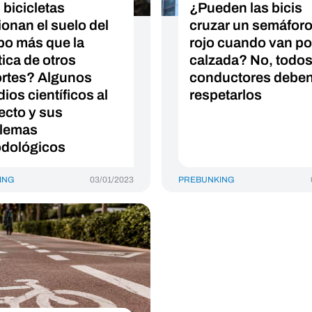
 bicicletas
¿Pueden las bicis
ionan el suelo del
cruzar un semáforo
o más que la
rojo cuando van por
tica de otros
calzada? No, todos
rtes? Algunos
conductores debe
ios científicos al
respetarlos
ecto y sus
lemas
dológicos
ING
03/01/2023
PREBUNKING