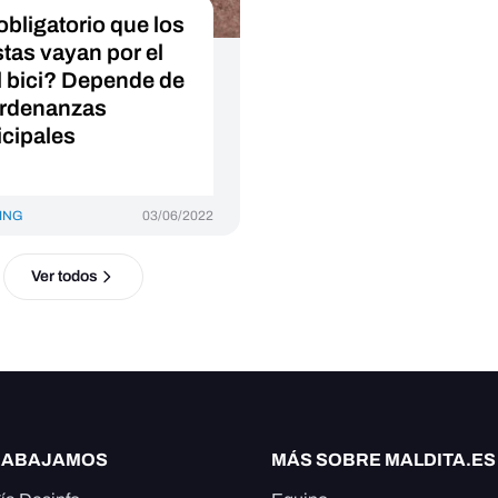
obligatorio que los
stas vayan por el
il bici? Depende de
ordenanzas
cipales
ING
03/06/2022
Ver todos
RABAJAMOS
MÁS SOBRE MALDITA.ES