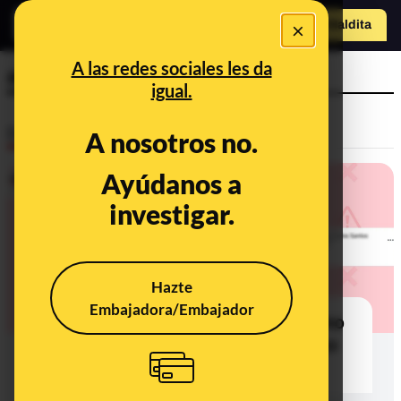
×
Hazte Maldit
a
Abrir menú
A las redes sociales les da
autónomo
igual.
Desinfo
A nosotros no.
Ayúdanos a
investigar.
Hazte
Embajadora/Embajador
¿Qué sabemos de que 'un autónomo
no tiene derecho al paro' y 'un preso
sí'?