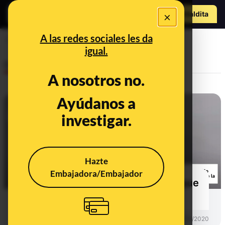
Hazte Maldit
×
a
Abrir menú
A las redes sociales les da
astrólogo
igual.
Desinfo
A nosotros no.
Ayúdanos a
investigar.
Hazte
Embajadora/Embajador
El bulo del niño indio de 14 años que
predijo el coronavirus en 2019
DESINFO
09/06/2020