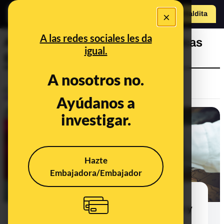
×
Hazte Maldit
a
Abrir menú
A las redes sociales les da
Asociación de Mujeres Diplomáticas
igual.
Española
A nosotros no.
Control del poder
Ayúdanos a
investigar.
Hazte
Embajadora/Embajador
Las mujeres sólo representan una
cuarta parte del cuerpo diplomático y
encabezan una de cada cinco