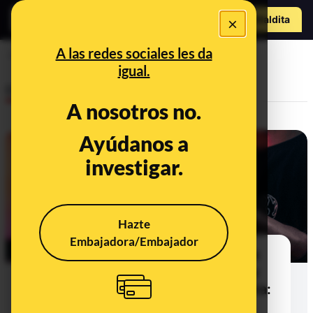
Hazte Maldit
×
o
Abrir menú
A las redes sociales les da
Apple
igual.
Desinfo
A nosotros no.
Ayúdanos a
investigar.
Hazte
Embajadora/Embajador
Te bombardean a peticiones para
que restablezcas tu contraseña y
aprovechan para robarte la cuenta:
qué es el ‘MFA bombing’ y cómo