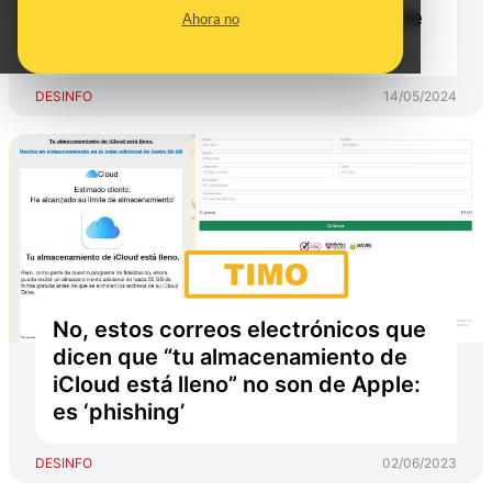
funciona este ataque a usuarios de
Ahora no
Apple
DESINFO
14/05/2024
No, estos correos electrónicos que
dicen que “tu almacenamiento de
iCloud está lleno” no son de Apple:
es ‘phishing’
DESINFO
02/06/2023