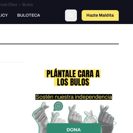
osé Elías
•
Bulos
LICY
BULOTECA
Hazte Maldit
a