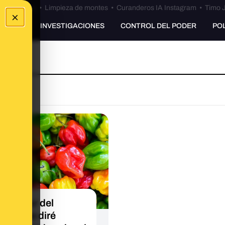
Bulos Ceuta
•
Limpieza de montes
•
Curanderos IA Instagram
•
Timo J
×
UNKING
INVESTIGACIONES
CONTROL DEL PODER
PO
 el color del
nto y te diré