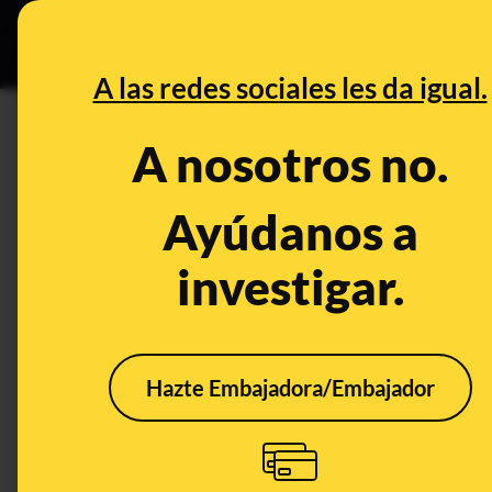
Grupos Ceuta
•
DESINFO
PREB
A las redes sociales les da igual.
amarillo
A nosotros no.
Prebunking
Ayúdanos a
investigar.
Hazte Embajadora/Embajador
Azules, amarillos y
Dime
verdes: el filtro de
pimie