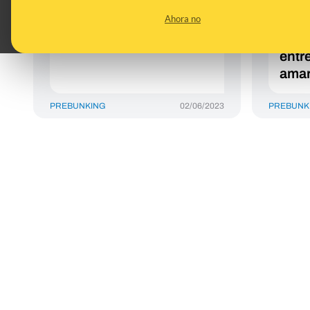
TikTok que ‘imita’ cómo
cuán
Ahora no
ven los perros
porq
dife
entre
amar
PREBUNKING
02/06/2023
PREBUNK