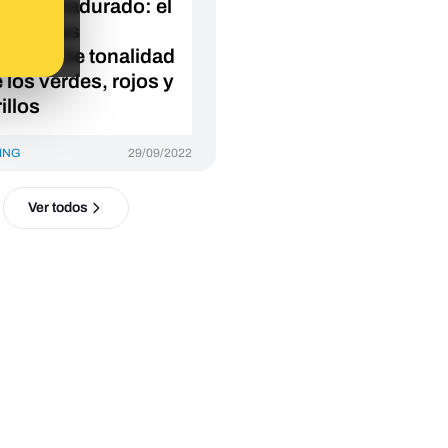
to ha madurado: el
ué de las
rencias de tonalidad
 los verdes, rojos y
illos
ING
29/09/2022
Ver todos