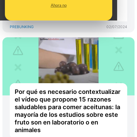
afirma que alguno sea peligroso
Ahora no
para la salud
PREBUNKING
02/07/2024
Por qué es necesario contextualizar
el vídeo que propone 15 razones
saludables para comer aceitunas: la
mayoría de los estudios sobre este
fruto son en laboratorio o en
animales