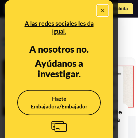
Hazte Maldit
×
a
Abrir menú
A las redes sociales les da
aceituna
igual.
Prebunking
A nosotros no.
Ayúdanos a
investigar.
Hazte
Embajadora/Embajador
Cuidado con la cadena que advierte
sobre un listado de aceites de oliva
testados por la OCU: el informe al
que se refiere es de 2012 y no