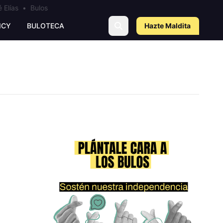
 Elías
•
Bulos
ICY
BULOTECA
Hazte Maldit
a