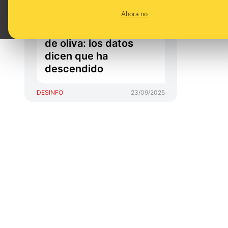
que Marruecos
Ahora no
duplica su producción
de aceitunas y aceite
de oliva: los datos
dicen que ha
descendido
DESINFO
23/09/2025