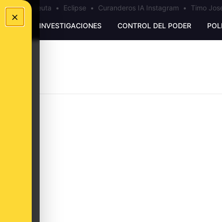
a
•
Bulos Ceuta
•
Eclipse
•
Curanderos IA Instagram
•
Timo José
×
UNKING
INVESTIGACIONES
CONTROL DEL PODER
POL