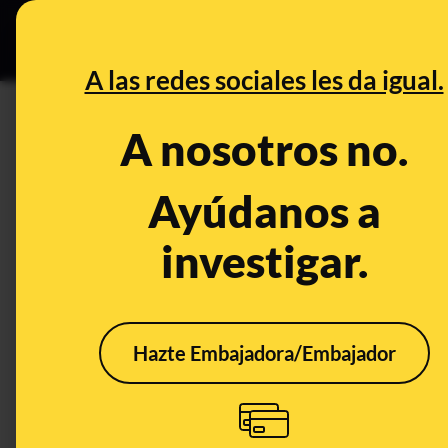
Especial Ceut
DESINFO
PREB
A las redes sociales les da igual.
aceituna
A nosotros no.
Desinfo
Ayúdanos a
investigar.
ALERTA
Hazte Embajadora/Embajador
Cuidado con los
contenidos que dicen