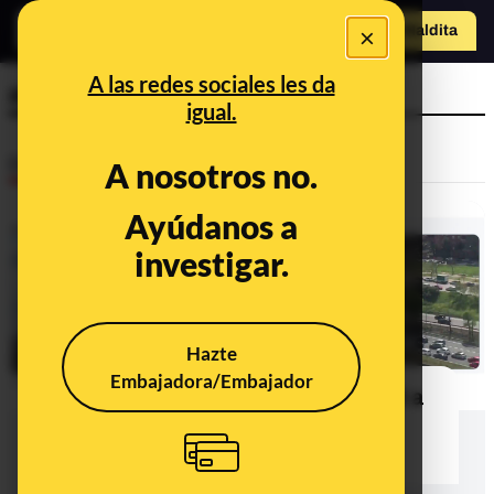
×
Hazte Maldit
a
Abrir menú
A las redes sociales les da
a3
igual.
Desinfo
A nosotros no.
Ayúdanos a
investigar.
Hazte
Embajadora/Embajador
Estas imágenes del atasco en la A3 a
la salida de Madrid se deben a un
control policial en el kilometro 5.5