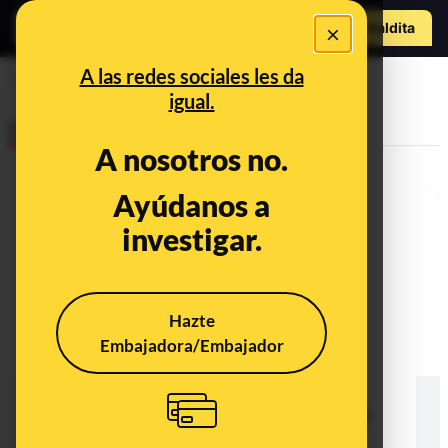
Hazte Maldit
×
a
Abrir menú
A las redes sociales les da
2000
igual.
Desinfo
A nosotros no.
Ayúdanos a
investigar.
Hazte
Embajadora/Embajador
No, Cristóbal Montoro no se ha
quedado 1000 pisos de Bankia a
precio de ganga: el exministro no
tiene relación con Monthisa