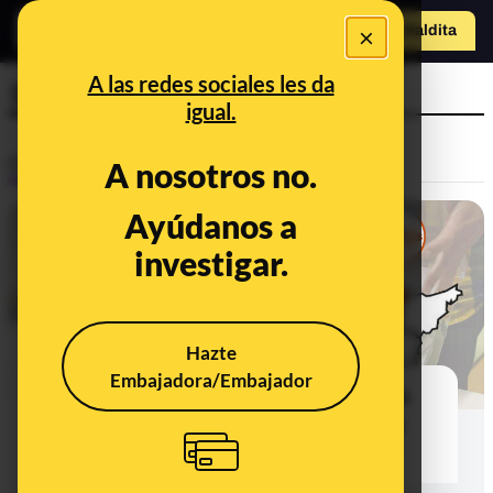
×
Hazte Maldit
a
Abrir menú
A las redes sociales les da
12 de julio
igual.
Control del poder
A nosotros no.
Ayúdanos a
investigar.
Hazte
Embajadora/Embajador
La coalición de PP y Ciudadanos en
Bizkaia quita un escaño a EH-Bildu
tras el recuento definitivo del voto*