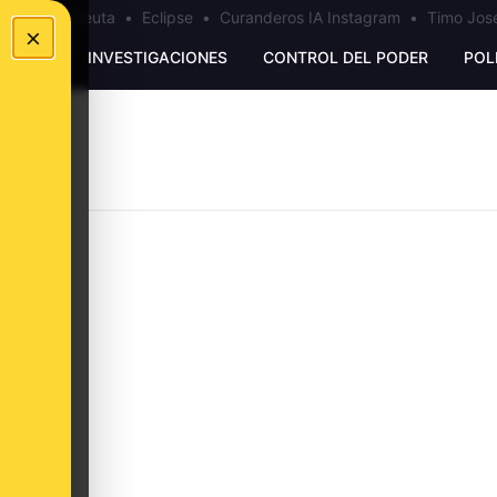
a
•
Bulos Ceuta
•
Eclipse
•
Curanderos IA Instagram
•
Timo José
×
UNKING
INVESTIGACIONES
CONTROL DEL PODER
POL