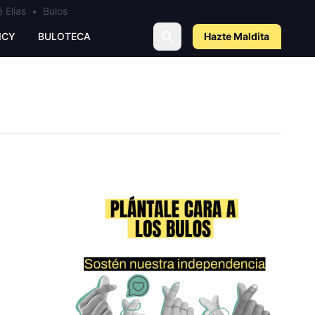
 Elías
•
Bulos
ICY
BULOTECA
Hazte Maldit
a