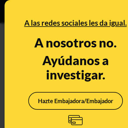
Especial Ceut
DESINFO
PREB
A las redes sociales les da igual.
1.69
A nosotros no.
Desinfo
Ayúdanos a
investigar.
Hazte Embajadora/Embajador
No, este SMS en el
que te piden un pago