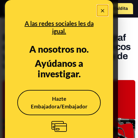
×
Hazte Maldit
a
Abrir menú
A las redes sociales les da
POLICY
igual.
El verificador croata Faktograf
denuncia ataques informáticos
A nosotros no.
y amenazas tras las críticas de
Ayúdanos a
un empresario
investigar.
Publicado el
Dec 20, 2021, 4:58:00 PM
Hazte
Embajadora/Embajador