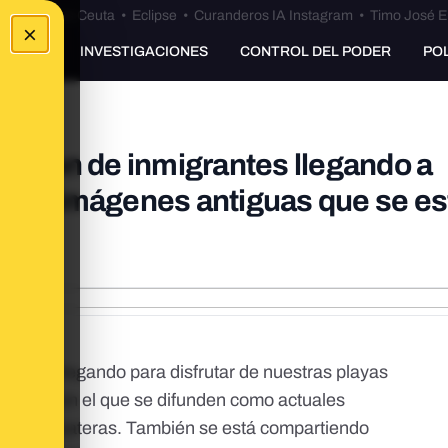
euta
•
Bulos Ceuta
•
Eclipse
•
Curanderos IA Instagram
•
Timo José E
×
UNKING
INVESTIGACIONES
CONTROL DEL PODER
PO
os son de inmigrantes llegando a
 son imágenes antiguas que se es
siguen llegando para disfrutar de nuestras playas
ensaje con el que se difunden como actuales
antes en pateras. También se está compartiendo