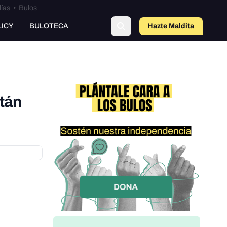
lías
•
Bulos
LICY
BULOTECA
Hazte Maldit
o
tán