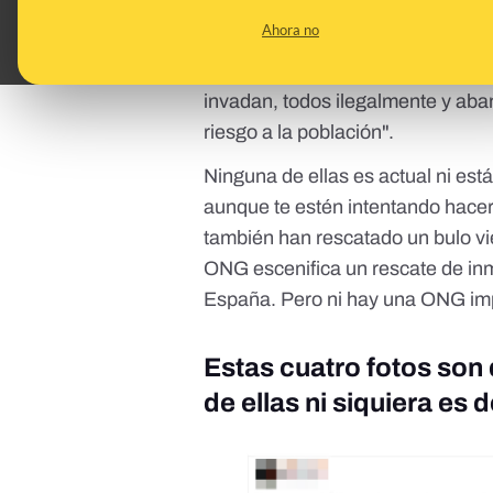
como reciente una foto de pers
Ahora no
como "4 meses encerrados, 4 mes
un país, 4 meses para nada @Sa
invadan, todos ilegalmente y ab
riesgo a la población".
Ninguna de ellas es actual ni est
aunque te estén intentando hacer
también han rescatado un bulo v
ONG escenifica un rescate de inm
España. Pero ni hay una ONG imp
Estas cuatro fotos son
de ellas ni siquiera es