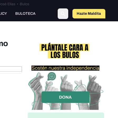
osé Elías
•
Bulos
LICY
BULOTECA
Hazte Maldit
o
omo