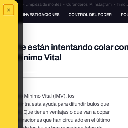
Bulos Ceuta
•
Limpieza de montes
•
Curanderos IA Instagram
•
Timo J
×
UNKING
INVESTIGACIONES
CONTROL DEL PODER
PO
 que te están intentando colar c
reso Mínimo Vital
el Ingreso Mínimo Vital (IMV), los
armas contra esta ayuda para difundir bulos que
nmigrantes. Que tienen ventajas o que van a copar
e las afirmaciones que han circulado en el último