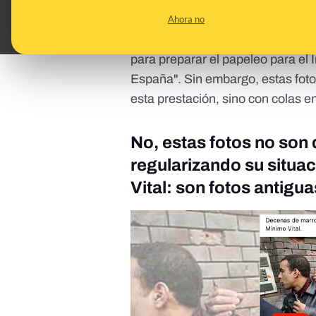
mes. Para apoyar estos mensajes
personas inmigrantes haciendo c
Ahora no
de marroquíes regularizan su situ
para preparar el papeleo para el 
España". Sin embargo, estas foto
esta prestación, sino con colas 
No, estas fotos no son
regularizando su situa
Vital: son fotos antigu