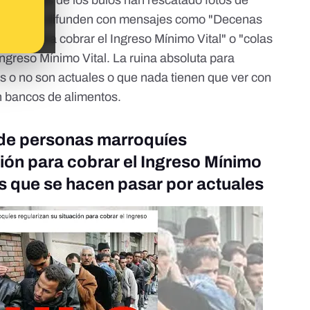
, muchos de los bulos han rescatado fotos de
ola y los difunden con mensajes como "Decenas
ación para cobrar el Ingreso Mínimo Vital" o "colas
Ingreso Mínimo Vital. La ruina absoluta para
s o no son actuales o que nada tienen que ver con
en bancos de alimentos.
 de personas marroquíes
ción para cobrar el Ingreso Mínimo
as que se hacen pasar por actuales