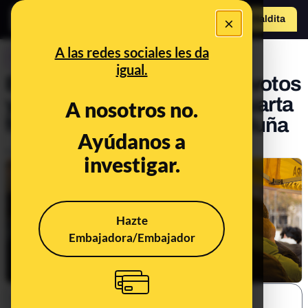
×
Hazte Maldit
a
Abrir menú
A las redes sociales les da
CONTROL DEL PODER
igual.
ERC pierde la mitad de los votos
y escaños y pasa a ser la cuarta
A nosotros no.
fuerza más votada en Cataluña
Ayúdanos a
Publicado el
Jul 25, 2023, 11:40:36 AM
investigar.
Hazte
Embajadora/Embajador
SHARE: