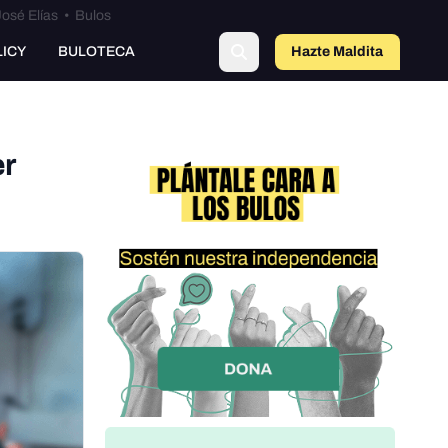
osé Elías
•
Bulos
LICY
BULOTECA
Hazte Maldit
o
er