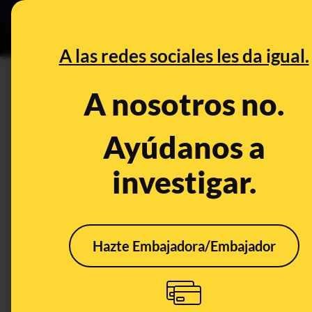
Grupos Ceuta
•
DESINFO
PREB
A las redes sociales les da igual.
PREBUNKING
A nosotros no.
El PIB de España y el nivel pr
trimestre de 2023, según el I
Ayúdanos a
investigar.
Publicado el
Jun 28, 2023, 4:04:30 PM
Hazte Embajadora/Embajador