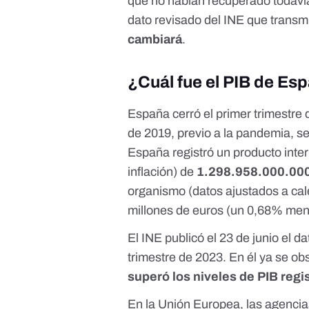
que no habían recuperado todavía
dato revisado del INE que transmi
cambiará
.
¿Cuál fue el PIB de Esp
España cerró el primer trimestre d
de 2019, previo a la pandemia, s
España registró un producto inter
inflación) de
1.298.958.000.00
organismo
(datos ajustados a cal
millones de euros (un 0,68% meno
El INE publicó el 23 de junio el
da
trimestre de 2023
. En él ya se o
superó los niveles de PIB regi
En la Unión Europea, las agencia