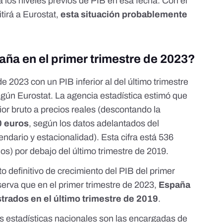
 los niveles previos de PIB en esa fecha. Con el
tirá a Eurostat,
esta situación probablemente
aña en el primer trimestre de 2023?
e 2023 con un PIB inferior al del último trimestre
egún Eurostat. La agencia estadística estimó que
ior bruto a precios reales (descontando la
0 euros
, según
los datos adelantados del
endario y estacionalidad). Esta cifra está 536
s) por debajo del último trimestre de 2019.
to definitivo de crecimiento del PIB del primer
bserva que en el primer trimestre de 2023,
España
strados en el último trimestre de 2019
.
s estadísticas nacionales son las encargadas de