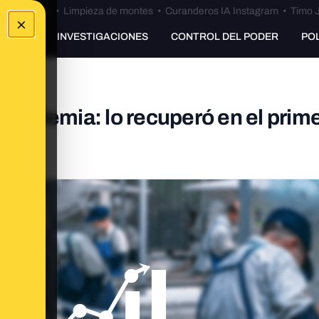
Bulos Ceuta
•
Limpieza de montes
•
Curanderos IA Instagram
•
Timo J
×
UNKING
INVESTIGACIONES
CONTROL DEL PODER
PO
epandemia: lo recuperó en el prim
NE