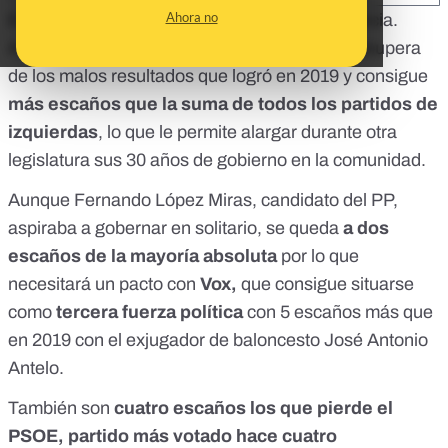
Ahora no
El PP ha obtenido una
victoria holgada en Murcia
.
Aunque no alcanza la mayoría absoluta, se recupera
de los malos resultados que logró en 2019 y consigue
más escaños que la suma de todos los partidos de
izquierdas
, lo que le permite alargar durante otra
legislatura sus 30 años de gobierno en la comunidad.
Aunque Fernando López Miras, candidato del PP,
aspiraba a gobernar en solitario, se queda
a dos
escaños de la mayoría absoluta
por lo que
necesitará un pacto con
Vox,
que consigue situarse
como
tercera fuerza política
con 5 escaños más que
en 2019 con el exjugador de baloncesto José Antonio
Antelo.
También son
cuatro escaños los que pierde el
PSOE, partido más votado hace cuatro