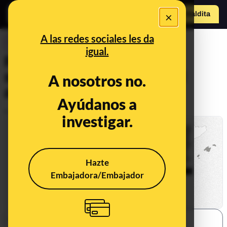
×
Hazte Maldit
a
Abrir menú
A las redes sociales les da
CONTROL DEL PODER
igual.
Resultados Murcia: el PP
seguirá gobernando con el
A nosotros no.
apoyo de Vox
Ayúdanos a
Publicado el
May 29, 2023, 9:42:37 AM
investigar.
Hazte
Embajadora/Embajador
SHARE: