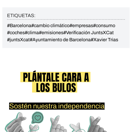
ETIQUETAS:
#Barcelona
#cambio climático
#empresas
#consumo
#coches
#clima
#emisiones
#Verificación JuntsXCat
#juntsXcat
#Ayuntamiento de Barcelona
#Xavier Trias