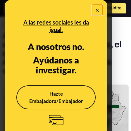
×
Hazte Maldit
o
Abrir menú
A las redes sociales les da
CONTROL DEL PODER
igual.
Así ha sido la campaña
andaluza del 19-J: Espadas, el
A nosotros no.
que ha hecho más actos y
Ayúdanos a
Almería, la provincia menos
investigar.
visitada
Publicado el
Jun 17, 2022, 8:07:43 PM
Hazte
Embajadora/Embajador